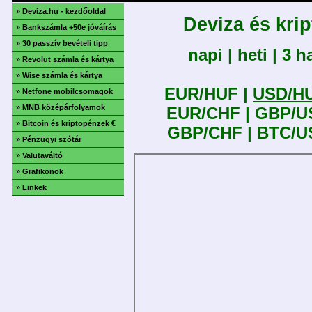
» Deviza.hu - kezdőoldal
Deviza és kri
» Bankszámla +50e jóváírás
» 30 passzív bevételi tipp
napi |
heti |
3 h
» Revolut számla és kártya
» Wise számla és kártya
EUR/HUF |
USD/H
» Netfone mobilcsomagok
» MNB középárfolyamok
EUR/CHF |
GBP/U
» Bitcoin és kriptopénzek €
GBP/CHF |
BTC/U
» Pénzügyi szótár
» Valutaváltó
» Grafikonok
» Linkek