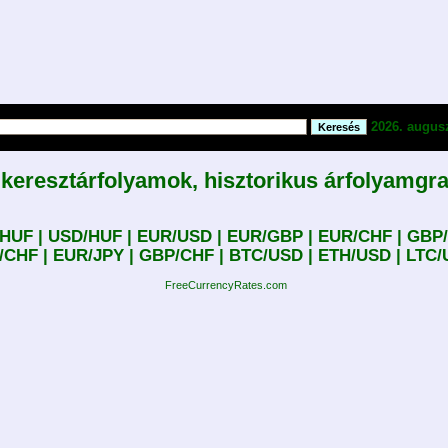
2026. auguszt
 keresztárfolyamok, hisztorikus árfolyamgr
HUF |
USD/HUF |
EUR/USD |
EUR/GBP |
EUR/CHF |
GBP/
/CHF |
EUR/JPY |
GBP/CHF |
BTC/USD |
ETH/USD |
LTC/
FreeCurrencyRates.com