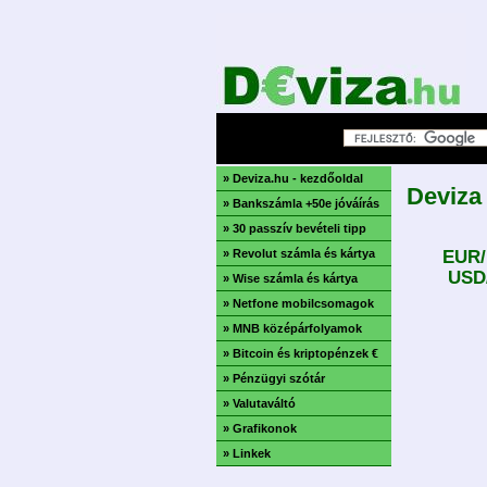
» Deviza.hu - kezdőoldal
Deviza
» Bankszámla +50e jóváírás
» 30 passzív bevételi tipp
» Revolut számla és kártya
EUR/
USD
» Wise számla és kártya
» Netfone mobilcsomagok
» MNB középárfolyamok
» Bitcoin és kriptopénzek €
» Pénzügyi szótár
» Valutaváltó
» Grafikonok
» Linkek