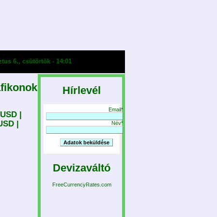
us 6., csütörtök - 14:01
afikonok
Hírlevél
Email*
USD |
USD |
Név*
Devizaváltó
FreeCurrencyRates.com